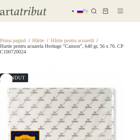
Sari
la
Ру
Coș
conținut
de
cumpărături
Prima pagină
/
Hârtie
/
Hârtie pentru acuarelă
/
Hartie pentru acuarela Heritage ”Canson”, 640 gr, 56 x 76. CP
C100720024
VÂNDUT