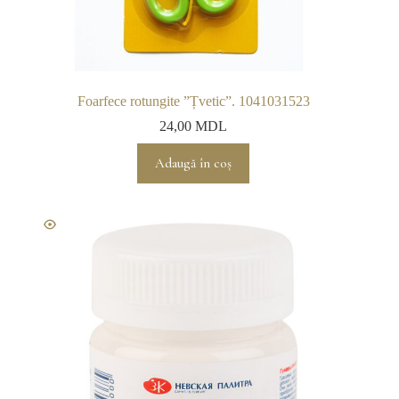
Foarfece rotungite ”Țvetic”. 1041031523
24,00
MDL
Adaugă în coș