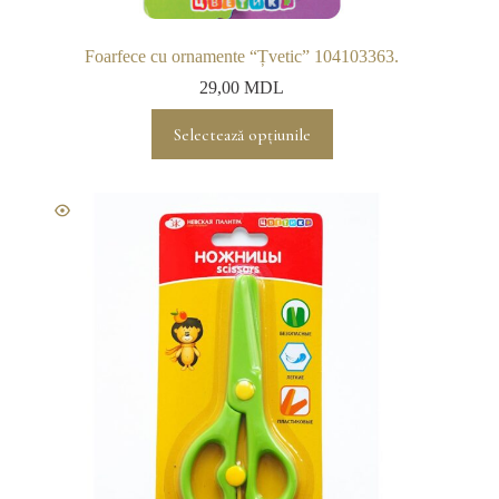
Foarfece cu ornamente “Țvetic” 104103363.
29,00
MDL
Acest
Selectează opțiunile
produs
are
mai
multe
variații.
Opțiunile
pot
fi
alese
în
pagina
produsului.