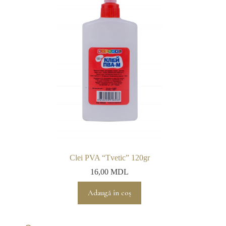
fi
alese
în
pagina
produsului.
Clei PVA “Tvetic” 120gr
16,00
MDL
Adaugă în coș