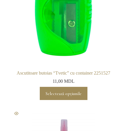
Ascutitoare butoias “Tvetic” cu container 2251527
11,00
MDL
Acest
Selectează opțiunile
produs
are
mai
multe
variații.
Opțiunile
pot