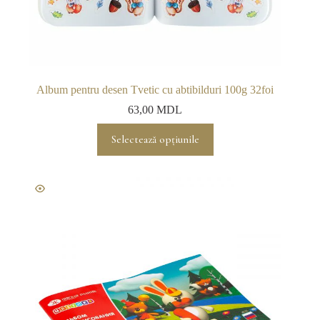
Album pentru desen Tvetic cu abtibilduri 100g 32foi
63,00
MDL
Acest
Selectează opțiunile
produs
are
mai
multe
variații.
Opțiunile
pot
fi
alese
în
pagina
produsului.