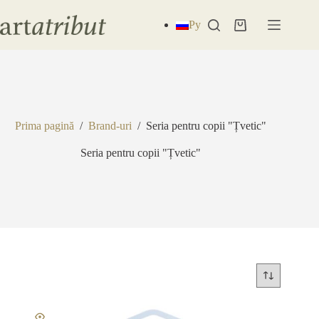
Sari
la
Ру
Coș
conținut
de
cumpărături
Prima pagină
/
Brand-uri
/
Seria pentru copii "Țvetic"
Seria pentru copii "Țvetic"