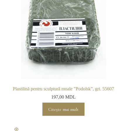
alese
în
pagina
produsului.
Plastilină pentru sculptură moale ”Podolsk”, gri. 55607
197,00
MDL
Citește mai mult