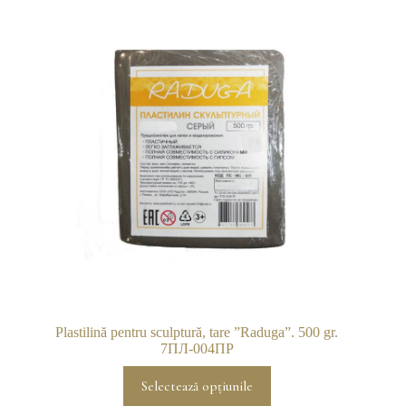
Plastilină pentru sculptură, tare ”Raduga”. 500 gr.
7ПЛ-004ПР
Acest
Selectează opțiunile
produs
are