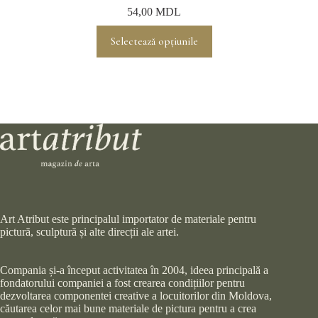
54,00
MDL
Acest
Selectează opțiunile
produs
are
mai
multe
variații.
Opțiunile
pot
fi
alese
în
pagina
produsului.
Art Atribut este principalul importator de materiale pentru
pictură, sculptură și alte direcții ale artei.
Compania și-a început activitatea în 2004, ideea principală a
fondatorului companiei a fost crearea condițiilor pentru
dezvoltarea componentei creative a locuitorilor din Moldova,
căutarea celor mai bune materiale de pictura pentru a crea