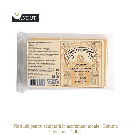
mai
multe
variații.
VÂNDUT
Opțiunile
pot
fi
alese
în
pagina
produsului.
Plastlină pentru sculptură în asortiment moale ”Gamma
Uvlecniy”, 500g.