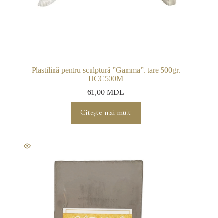
Plastilină pentru sculptură ”Gamma”, tare 500gr.
ПСС500М
61,00
MDL
Citește mai mult