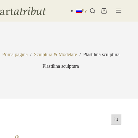
Sari
la
Ру
Coș
conținut
de
cumpărături
Prima pagină
/
Sculptura & Modelare
/
Plastilina sculptura
Plastilina sculptura