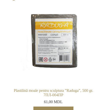
Plastilină moale pentru sculptura ”Raduga”, 500 gr.
7ПЛ-004ПР
61,00
MDL
Acest