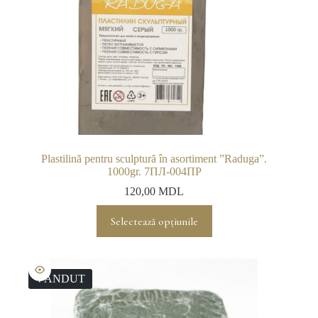
Plastilină pentru sculptură în asortiment ”Raduga”.
1000gr. 7ПЛ-004ПР
120,00
MDL
Acest
Selectează opțiunile
produs
are
mai
multe
variații.
VÂNDUT
Opțiunile
pot
fi