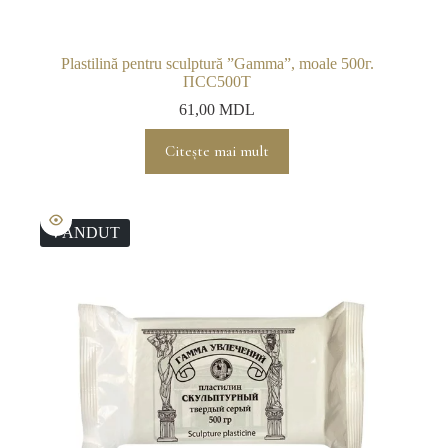
Plastilină pentru sculptură ”Gamma”, moale 500г.
ПСС500Т
61,00
MDL
Citește mai mult
VÂNDUT