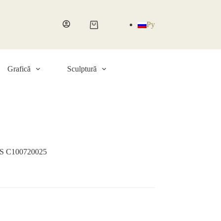
Ру
Coș
de
cumpărături
Grafică
Sculptură
. GS C100720025