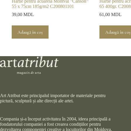
Hartie pentru acuarelă Montval ”Canson”
Hartie pentru ac
55 x 75cm 185g/m2 C200801101
65 400gr. C200
39,00
MDL
61,00
MDL
Adaugă în coș
Adaugă în coș
Art Atribut este principalul importator de materiale pentru
pictură, sculptură și alte direcții ale artei.
Compania și-a început activitatea în 2004, ideea principală a
fondatorului companiei a fost crearea condițiilor pentru
dezvoltarea componentei creative a locuitorilor din Moldova,