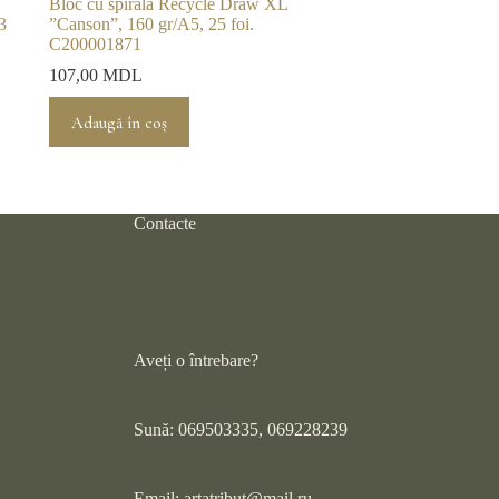
Bloc cu spirală Recycle Draw XL
3
”Canson”, 160 gr/A5, 25 foi.
C200001871
107,00
MDL
Adaugă în coș
Contacte
Aveți o întrebare?
Sună: 069503335, 069228239
Email:
artatribut@mail.ru