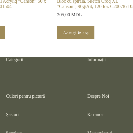
ril Acryliq ”Canson” 50 x
Bloc cu spirală, Sketch Croq XL
801504
”Canson”, 90g/A4, 120 foi. C20078710
205,00
MDL
Adaugă în coș
Categorii
Informații
Culori pentru pictură
Despre Noi
Șasiuri
Каталог
Șevalete
Masterclasuri