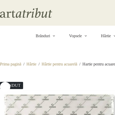
Sari
la
conținut
Brănduri
Vopsele
Hârtie
Prima pagină
/
Hârtie
/
Hârtie pentru acuarelă
/
Hartie pentru acua
VÂNDUT