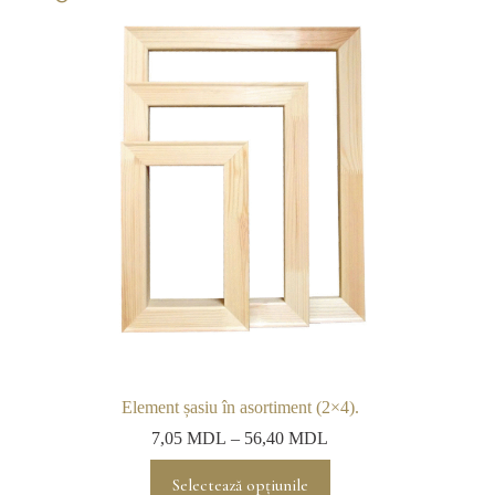
Element șasiu în asortiment (2×4).
7,05
MDL
–
56,40
MDL
Acest
Selectează opțiunile
produs