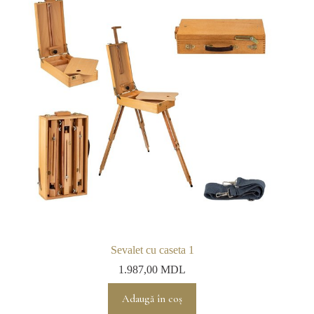
Opțiunile
pot
fi
alese
în
pagina
produsului.
Sevalet cu caseta 1
1.987,00
MDL
Adaugă în coș