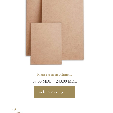
Planșete în asortiment.
37,00
MDL
–
243,00
MDL
Acest
Selectează opțiunile
produs
are
mai
multe
variații.