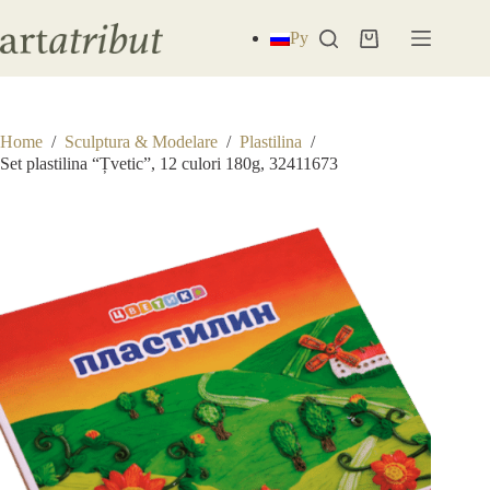
Skip
to
Ру
Shopping
content
cart
Home
/
Sculptura & Modelare
/
Plastilina
/
Set plastilina “Țvetic”, 12 culori 180g, 32411673