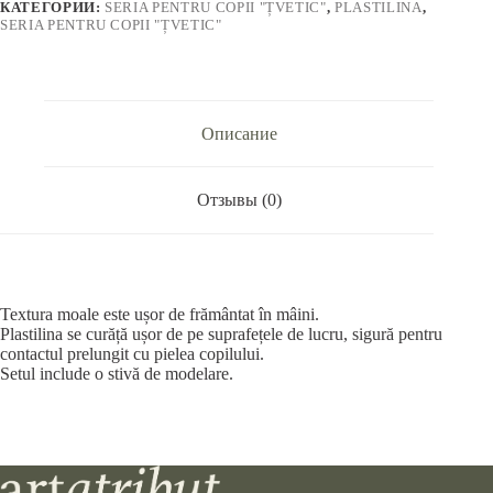
32411673
КАТЕГОРИИ:
SERIA PENTRU COPII "ȚVETIC"
,
PLASTILINA
,
SERIA PENTRU COPII "ȚVETIC"
Описание
Отзывы (0)
Textura moale este ușor de frământat în mâini.
Plastilina se curăță ușor de pe suprafețele de lucru, sigură pentru
contactul prelungit cu pielea copilului.
Setul include o stivă de modelare.