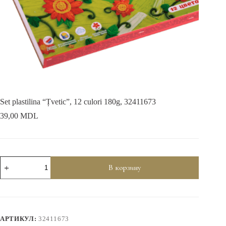
Set plastilina “Țvetic”, 12 culori 180g, 32411673
39,00
MDL
Количество
В корзину
товара
Set
plastilina
"Țvetic'',
12
culori
АРТИКУЛ:
32411673
180g,