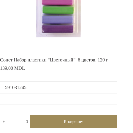
Сонет Набор пластики “Цветочный”, 6 цветов, 120 г
139,00
MDL
591031245
Количество
В корзину
товара
Сонет
Набор