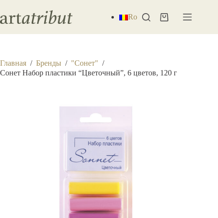
Перейти
к
Ro
Корзина
сути
Главная
/
Бренды
/
"Сонет"
/
Сонет Набор пластики “Цветочный”, 6 цветов, 120 г