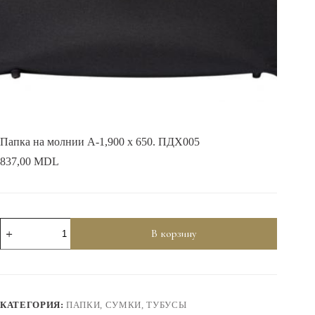
Папка на молнии А-1,900 х 650. ПДХ005
837,00
MDL
Количество
В корзину
товара
Папка
на
молнии
А-1,900
х
КАТЕГОРИЯ:
ПАПКИ, СУМКИ, ТУБУСЫ
650.