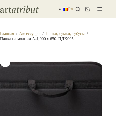
Перейти
к
Ro
Корзина
сути
Главная
/
Аксессуары
/
Папки, сумки, тубусы
/
Папка на молнии А-1,900 х 650. ПДХ005