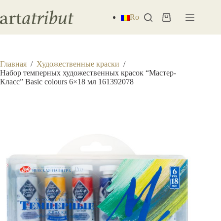
Перейти
к
Ro
Корзина
сути
Главная
/
Художественные краски
/
Набор темперных художественных красок “Мастер-
Класс” Basic colours 6×18 мл 161392078