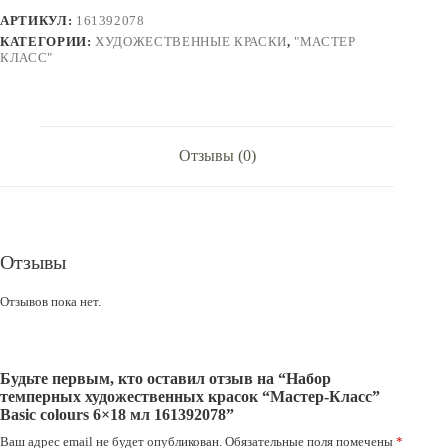
"Мастер-
АРТИКУЛ:
161392078
Класс"
Basic
КАТЕГОРИИ:
ХУДОЖЕСТВЕННЫЕ КРАСКИ
,
"МАСТЕР
colours
КЛАСС"
6x18
мл
161392078
Отзывы (0)
Отзывы
Отзывов пока нет.
Будьте первым, кто оставил отзыв на “Набор
темперных художественных красок “Мастер-Класс”
Basic colours 6×18 мл 161392078”
Ваш адрес email не будет опубликован.
Обязательные поля помечены
*