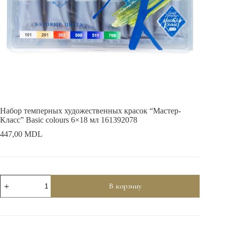
Набор темперных художественных красок “Мастер-
Класс” Basic colours 6×18 мл 161392078
447,00
MDL
Количество
В корзину
товара
Набор
темперных
художественных
красок