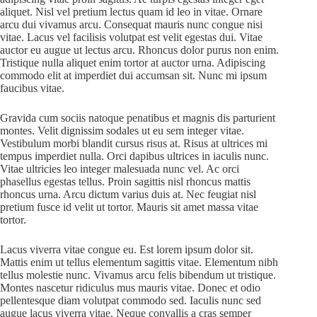
aliquet. Nisl vel pretium lectus quam id leo in vitae. Ornare
arcu dui vivamus arcu. Consequat mauris nunc congue nisi
vitae. Lacus vel facilisis volutpat est velit egestas dui. Vitae
auctor eu augue ut lectus arcu. Rhoncus dolor purus non enim.
Tristique nulla aliquet enim tortor at auctor urna. Adipiscing
commodo elit at imperdiet dui accumsan sit. Nunc mi ipsum
faucibus vitae.
Gravida cum sociis natoque penatibus et magnis dis parturient
montes. Velit dignissim sodales ut eu sem integer vitae.
Vestibulum morbi blandit cursus risus at. Risus at ultrices mi
tempus imperdiet nulla. Orci dapibus ultrices in iaculis nunc.
Vitae ultricies leo integer malesuada nunc vel. Ac orci
phasellus egestas tellus. Proin sagittis nisl rhoncus mattis
rhoncus urna. Arcu dictum varius duis at. Nec feugiat nisl
pretium fusce id velit ut tortor. Mauris sit amet massa vitae
tortor.
Lacus viverra vitae congue eu. Est lorem ipsum dolor sit.
Mattis enim ut tellus elementum sagittis vitae. Elementum nibh
tellus molestie nunc. Vivamus arcu felis bibendum ut tristique.
Montes nascetur ridiculus mus mauris vitae. Donec et odio
pellentesque diam volutpat commodo sed. Iaculis nunc sed
augue lacus viverra vitae. Neque convallis a cras semper