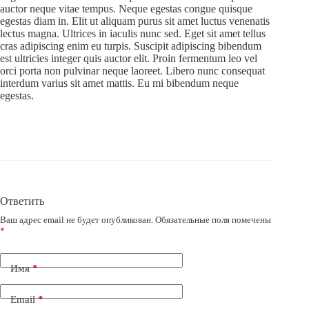
auctor neque vitae tempus. Neque egestas congue quisque
egestas diam in. Elit ut aliquam purus sit amet luctus venenatis
lectus magna. Ultrices in iaculis nunc sed. Eget sit amet tellus
cras adipiscing enim eu turpis. Suscipit adipiscing bibendum
est ultricies integer quis auctor elit. Proin fermentum leo vel
orci porta non pulvinar neque laoreet. Libero nunc consequat
interdum varius sit amet mattis. Eu mi bibendum neque
egestas.
Ответить
Ваш адрес email не будет опубликован.
Обязательные поля помечены
*
Имя
*
Email
*