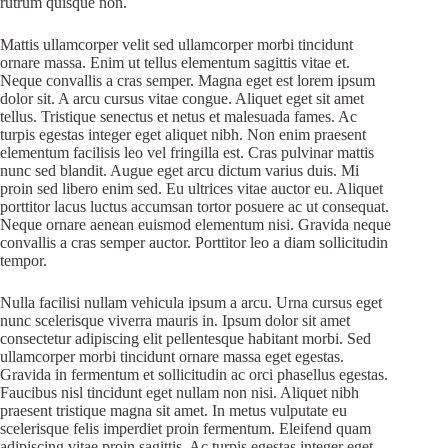
rutrum quisque non.
Mattis ullamcorper velit sed ullamcorper morbi tincidunt
ornare massa. Enim ut tellus elementum sagittis vitae et.
Neque convallis a cras semper. Magna eget est lorem ipsum
dolor sit. A arcu cursus vitae congue. Aliquet eget sit amet
tellus. Tristique senectus et netus et malesuada fames. Ac
turpis egestas integer eget aliquet nibh. Non enim praesent
elementum facilisis leo vel fringilla est. Cras pulvinar mattis
nunc sed blandit. Augue eget arcu dictum varius duis. Mi
proin sed libero enim sed. Eu ultrices vitae auctor eu. Aliquet
porttitor lacus luctus accumsan tortor posuere ac ut consequat.
Neque ornare aenean euismod elementum nisi. Gravida neque
convallis a cras semper auctor. Porttitor leo a diam sollicitudin
tempor.
Nulla facilisi nullam vehicula ipsum a arcu. Urna cursus eget
nunc scelerisque viverra mauris in. Ipsum dolor sit amet
consectetur adipiscing elit pellentesque habitant morbi. Sed
ullamcorper morbi tincidunt ornare massa eget egestas.
Gravida in fermentum et sollicitudin ac orci phasellus egestas.
Faucibus nisl tincidunt eget nullam non nisi. Aliquet nibh
praesent tristique magna sit amet. In metus vulputate eu
scelerisque felis imperdiet proin fermentum. Eleifend quam
adipiscing vitae proin sagittis. Ac turpis egestas integer eget