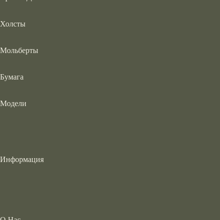
Холсты
Мольберты
Бумага
Модели
Информация
О Нас