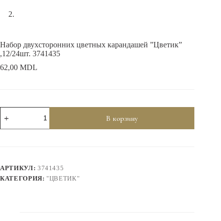
Набор двухсторонних цветных карандашей ”Цветик”
,12/24шт. 3741435
62,00
MDL
Количество
В корзину
товара
Набор
двухсторонних
цветных
карандашей
''Цветик''
АРТИКУЛ:
3741435
,12/24шт.
3741435
КАТЕГОРИЯ:
"ЦВЕТИК"