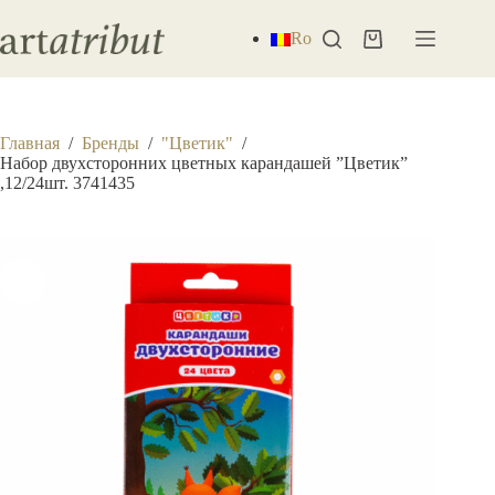
Перейти
к
Ro
Корзина
сути
Главная
/
Бренды
/
"Цветик"
/
Набор двухсторонних цветных карандашей ”Цветик”
,12/24шт. 3741435