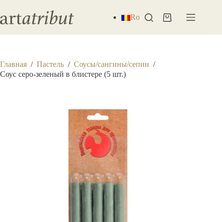
Перейти
к
Ro
Корзина
сути
Главная
/
Пастель
/
Соусы/сангины/сепии
/
Соус серо-зеленый в блистере (5 шт.)