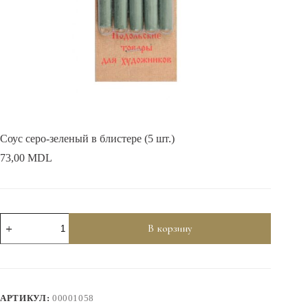
Соус серо-зеленый в блистере (5 шт.)
73,00
MDL
Количество
В корзину
товара
Соус
серо-
зеленый
в
блистере
АРТИКУЛ:
00001058
(5