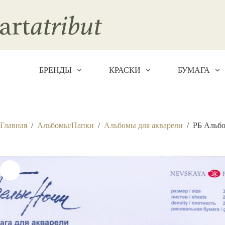
Перейти
к
сути
БРЕНДЫ
КРАСКИ
БУМАГА
Главная
/
Альбомы/Папки
/
Альбомы для акварели
/
РБ Альбо