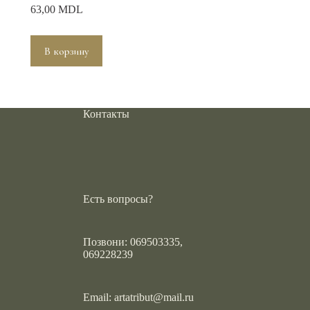
63,00
MDL
В корзину
Контакты
Есть вопросы?
Позвони: 069503335,
069228239
Email:
artatribut@mail.ru