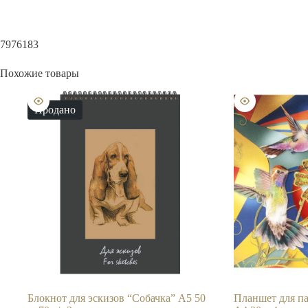
7976183
Похожие товары
Продано
Блокнот для эскизов “Собачка” А5 50
Планшет для па