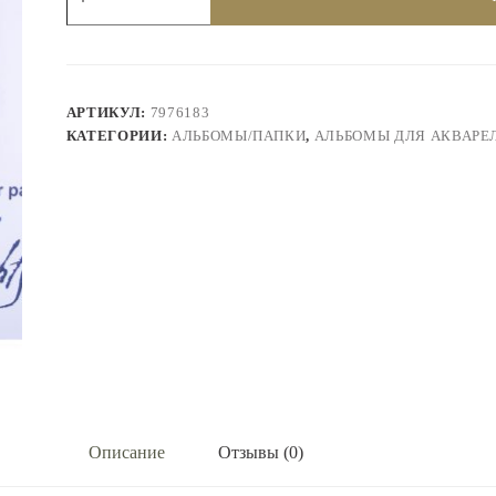
РБ
Альбом-
склейка
"Белые
Ночи",А4
(210х300)
АРТИКУЛ:
7976183
20л,
КАТЕГОРИИ:
АЛЬБОМЫ/ПАПКИ
,
АЛЬБОМЫ ДЛЯ АКВАРЕ
200г
Описание
Отзывы (0)