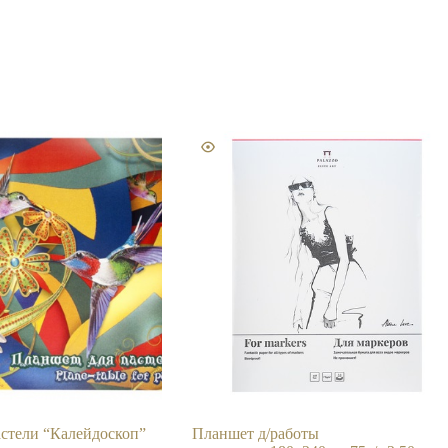
стели “Калейдоскоп”
Планшет д/работы