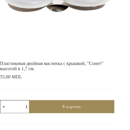
Пластиковая двойная масленка с крышкой, ”Сонет”
высотой в 1,7 см.
55,00
MDL
Количество
В корзину
товара
Пластиковая
двойная
масленка
с