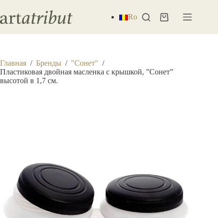
Перейти
к
Ro
Корзина
сути
Главная
/
Бренды
/
"Сонет"
/
Пластиковая двойная масленка с крышкой, ”Сонет”
высотой в 1,7 см.