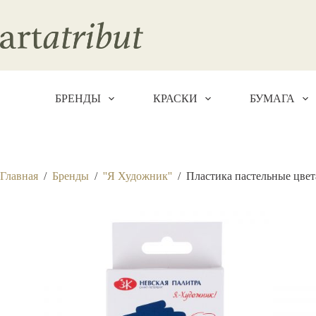
Перейти
к
сути
БРЕНДЫ
КРАСКИ
БУМАГА
Главная
/
Бренды
/
''Я Художник''
/
Пластика пастельные цвета