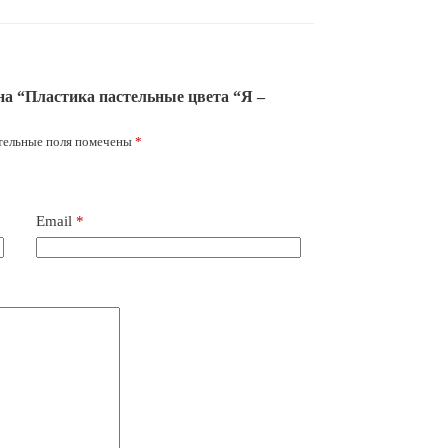
на “Пластика пастельные цвета “Я –
тельные поля помечены
*
Email
*