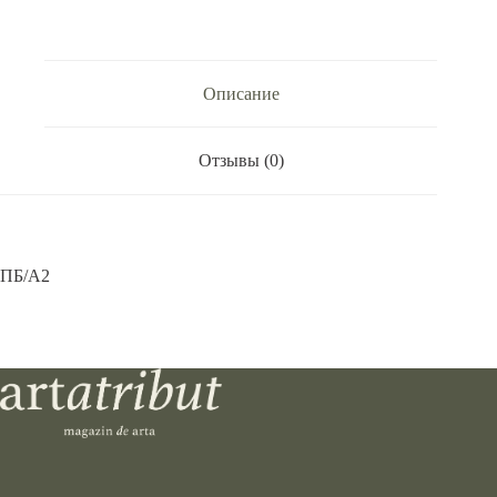
4
цв
Описание
Отзывы (0)
ПБ/А2