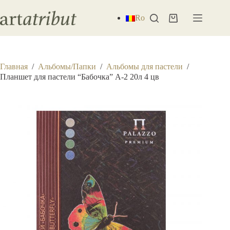
Перейти
к
Ro
Корзина
сути
Главная
/
Альбомы/Папки
/
Альбомы для пастели
/
Планшет для пастели “Бабочка” А-2 20л 4 цв