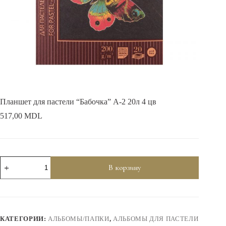
Планшет для пастели “Бабочка” А-2 20л 4 цв
517,00
MDL
Количество
В корзину
товара
Планшет
для
пастели
"Бабочка"
А-2
КАТЕГОРИИ:
АЛЬБОМЫ/ПАПКИ
,
АЛЬБОМЫ ДЛЯ ПАСТЕЛИ
20л