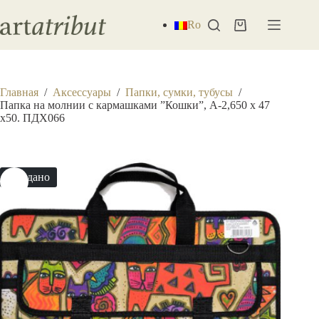
Перейти
к
Ro
Корзина
сути
Главная
/
Аксессуары
/
Папки, сумки, тубусы
/
Папка на молнии с кармашками ”Кошки”, А-2,650 х 47
x50. ПДХ066
Продано