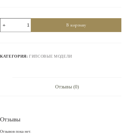
Количество
В корзину
товара
Основа
под
декупаж
"Лист
бузульник
КАТЕГОРИЯ:
ГИПСОВЫЕ МОДЕЛИ
отелло",
гипс
40-
402
Отзывы (0)
Отзывы
Отзывов пока нет.