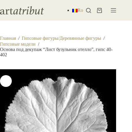
Перейти
к
Ro
Корзина
сути
Главная
/
Гипсовые фигуры/Деревянные фигуры
/
Гипсовые модели
/
Основа под декупаж “Лист бузульник отелло”, гипс 40-
402