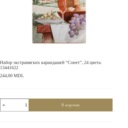
Набор экстрамягких карандашей “Сонет”, 24 цвета.
13441622
244,00
MDL
Количество
В корзину
товара
Набор
экстрамягких
карандашей
"Сонет",