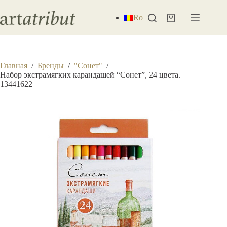
Перейти
к
Ro
Корзина
сути
Главная
/
Бренды
/
"Сонет"
/
Набор экстрамягких карандашей “Сонет”, 24 цвета.
13441622