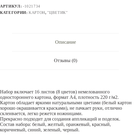
немелованный
АРТИКУЛ:
-1021734
''Цветик''
220г/m2,A4,
КАТЕГОРИИ:
KАРТОН
,
"ЦВЕТИК"
8
цв-16л.1021734
Описание
Отзывы (0)
Набор включает 16 листов (8 цветов) немелованного
одностороннего картона, формат А4, плотность 220 г/м2.
Картон обладает яркими натуральными цветами (белый картон
хорошо окрашивается красками), не пачкает руки, отлично
склеивается, легко режется ножницами.
Прекрасно подходит для создания аппликаций и поделок.
Состав набора: белый, желтый, оранжевый, красный,
коричневый, синий, зеленый, черный.