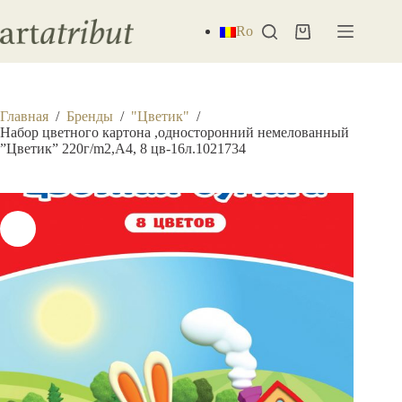
Перейти
к
Ro
Корзина
сути
Главная
/
Бренды
/
"Цветик"
/
Набор цветного картона ,односторонний немелованный
”Цветик” 220г/m2,A4, 8 цв-16л.1021734