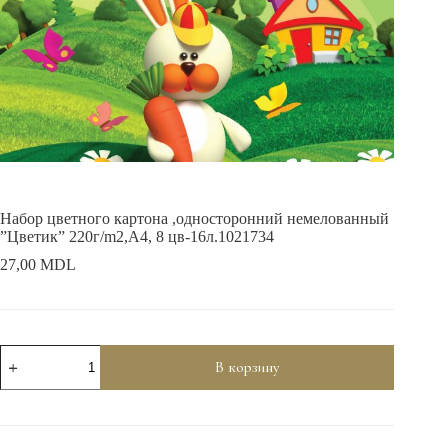
Набор цветного картона ,односторонний немелованный
”Цветик” 220г/m2,A4, 8 цв-16л.1021734
27,00
MDL
Количество
В корзину
товара
Набор
цветного
картона
,односторонний