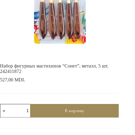
Набор фигурных мастихинов “Сонет”, металл, 5 шт.
242411872
527,00
MDL
Количество
В корзину
товара
Набор
фигурных
мастихинов
"Сонет",