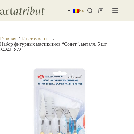
Перейти
к
Ro
Корзина
сути
Главная
/
Инструменты
/
Набор фигурных мастихинов “Сонет”, металл, 5 шт.
242411872