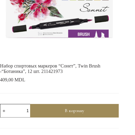
Набор спиртовых маркеров “Сонет”, Twin Brush
-“Ботаника”, 12 шт. 211421973
409,00
MDL
Количество
В корзину
товара
Набор
спиртовых
маркеров
“Сонет”,