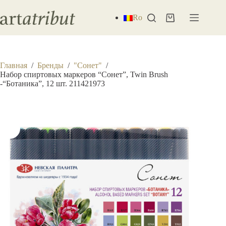
Перейти
к
Ro
Корзина
сути
Главная
/
Бренды
/
"Сонет"
/
Набор спиртовых маркеров “Сонет”, Twin Brush
-“Ботаника”, 12 шт. 211421973