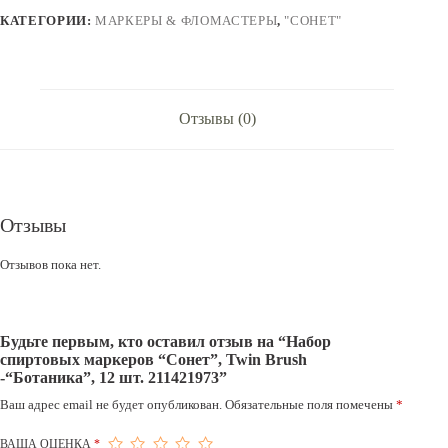
Twin
КАТЕГОРИИ:
МАРКЕРЫ & ФЛОМАСТЕРЫ
,
"СОНЕТ"
Brush
-“Ботаника”,
12
шт.
211421973
Отзывы (0)
Отзывы
Отзывов пока нет.
Будьте первым, кто оставил отзыв на “Набор
спиртовых маркеров “Сонет”, Twin Brush
-“Ботаника”, 12 шт. 211421973”
Ваш адрес email не будет опубликован.
Обязательные поля помечены
*
ВАША ОЦЕНКА
*