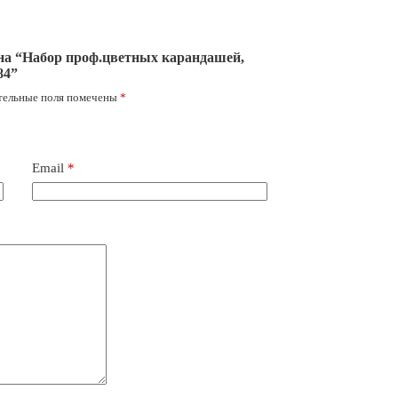
 на “Набор проф.цветных карандашей,
84”
тельные поля помечены
*
Email
*