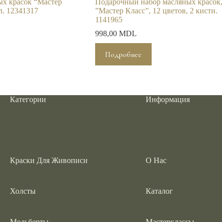
ых красок “Мастер
Подарочный набор масляных красок
л. 12341317
”Мастер Класс”, 12 цветов, 2 кисти.
1141965
998,00
MDL
Подробнее
Категории
Информация
Краски Для Живописи
О Нас
Холсты
Каталог
Мольберты
Мастерклассы