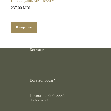
,
Набор гуашь МК 16*20 мл
237,00
MDL
В корзину
Контакты
Есть вопросы?
Позвони: 069503335,
069228239