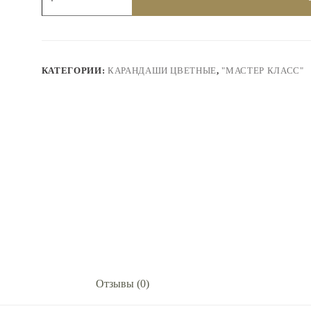
Набор
проф.цветных
карандашей,
"Мастер
Класс"
,12
КАТЕГОРИИ:
КАРАНДАШИ ЦВЕТНЫЕ
,
"МАСТЕР КЛАСС"
цветов.
152411184
Отзывы (0)