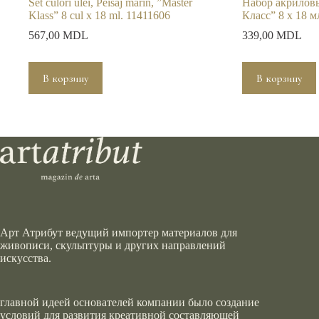
Set culori ulei, Peisaj marin, ”Master
Набор акрилов
Klass” 8 cul x 18 ml. 11411606
Класс” 8 x 18 м
567,00
MDL
339,00
MDL
В корзину
В корзину
Арт Атрибут ведущий импортер материалов для
живописи, скульптуры и других направлений
искусства.
главной идеей основателей компании было создание
условий для развития креативной составляющей