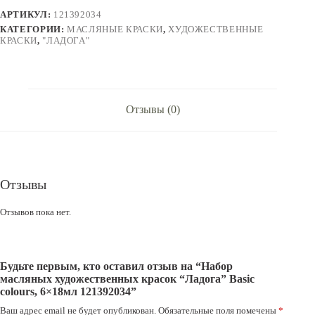
"Ладога"
АРТИКУЛ:
121392034
Basic
colours,
КАТЕГОРИИ:
МАСЛЯНЫЕ КРАСКИ
,
ХУДОЖЕСТВЕННЫЕ
6x18мл
КРАСКИ
,
"ЛАДОГА"
121392034
Отзывы (0)
Отзывы
Отзывов пока нет.
Будьте первым, кто оставил отзыв на “Набор
масляных художественных красок “Ладога” Basic
colours, 6×18мл 121392034”
Ваш адрес email не будет опубликован.
Обязательные поля помечены
*