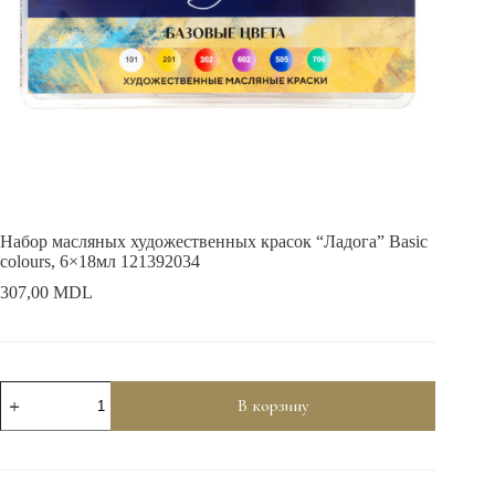
Набор масляных художественных красок “Ладога” Basic
colours, 6×18мл 121392034
307,00
MDL
Количество
В корзину
товара
Набор
масляных
художественных
красок