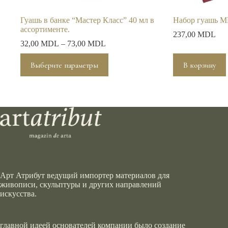
Гуашь в банке “Мастер Класс” 40 мл в
Набор гуашь М
ассортименте.
237,00
MDL
32,00
MDL
–
73,00
MDL
Этот
Выберите параметры
В корзину
товар
имеет
несколько
вариаций.
Опции
можно
выбрать
на
странице
товара.
Арт Атрибут ведущий импортер материалов для
живописи, скульптуры и других направлений
искусства.
главной идеей основателей компании было создание