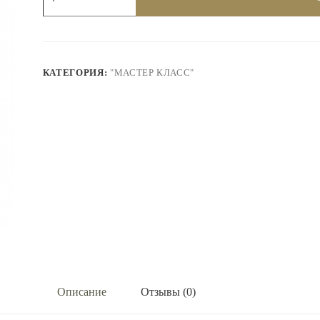
Набор
масляных
красок
"Мастер
Класс"-
"Пленэр",
КАТЕГОРИЯ:
"МАСТЕР КЛАСС"
8
шт
х
18
мл.
11411608
Описание
Отзывы (0)