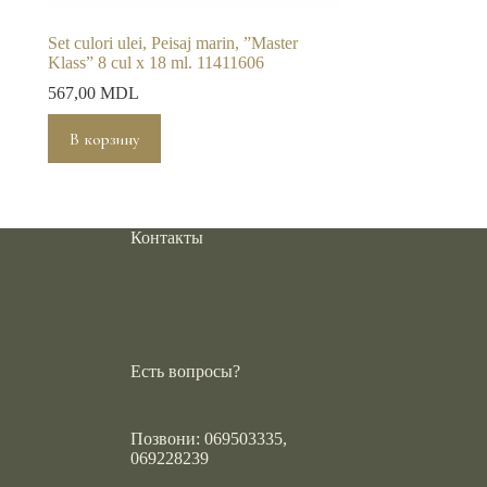
Set culori ulei, Peisaj marin, ”Master
Klass” 8 cul x 18 ml. 11411606
567,00
MDL
В корзину
Контакты
Есть вопросы?
Позвони: 069503335,
069228239