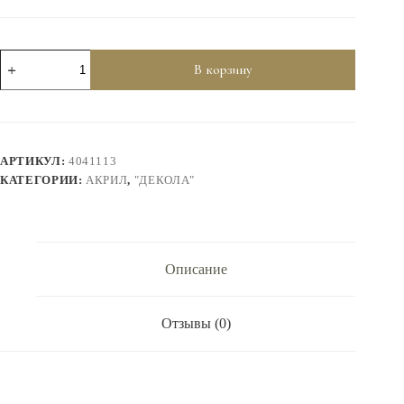
Количество
В корзину
товара
Набор
акрил
стекло
керамика
Декола
АРТИКУЛ:
4041113
9*20
мл
КАТЕГОРИИ:
АКРИЛ
,
"ДЕКОЛА"
Описание
Отзывы (0)