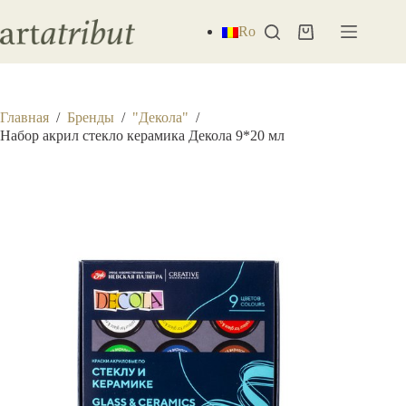
Перейти
к
Ro
Корзина
сути
Главная
/
Бренды
/
"Декола"
/
Набор акрил стекло керамика Декола 9*20 мл