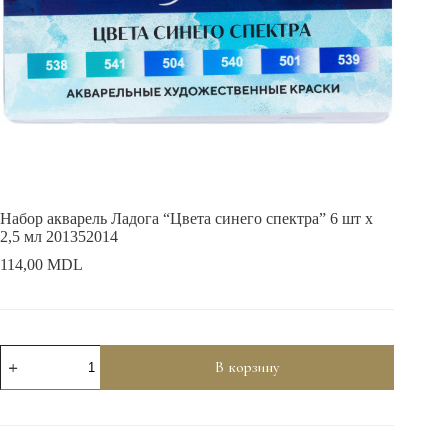
Набор акварель Ладога “Цвета синего спектра” 6 шт х
2,5 мл 201352014
114,00
MDL
Количество
В корзину
товара
Набор
акварель
Ладога
"Цвета