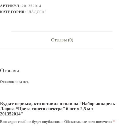
синего
АРТИКУЛ:
201352014
спектра"
6
КАТЕГОРИЯ:
"ЛАДОГА"
шт
х
2,5
мл
201352014
Отзывы (0)
Отзывы
Отзывов пока нет.
Будьте первым, кто оставил отзыв на “Набор акварель
Ладога “Цвета синего спектра” 6 шт х 2,5 мл
201352014”
Ваш адрес email не будет опубликован.
Обязательные поля помечены
*