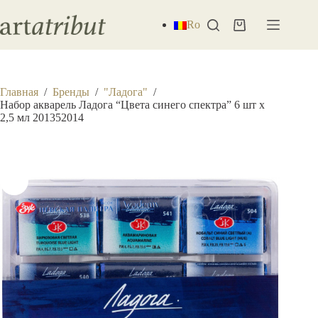
Перейти
к
Ro
Корзина
сути
Главная
/
Бренды
/
"Ладога"
/
Набор акварель Ладога “Цвета синего спектра” 6 шт х
2,5 мл 201352014