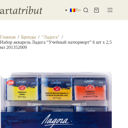
Перейти
к
Ro
Корзина
сути
Главная
/
Бренды
/
"Ладога"
/
Набор акварель Ладога “Учебный натюрморт” 6 шт х 2,5
мл 201352009