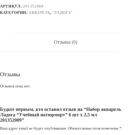
натюрморт"
АРТИКУЛ:
201352009
6
шт
КАТЕГОРИИ:
АКВАРЕЛЬ
,
"ЛАДОГА"
х
2,5
мл
201352009
Отзывы (0)
Отзывы
Отзывов пока нет.
Будьте первым, кто оставил отзыв на “Набор акварель
Ладога “Учебный натюрморт” 6 шт х 2,5 мл
201352009”
Ваш адрес email не будет опубликован.
Обязательные поля помечены
*