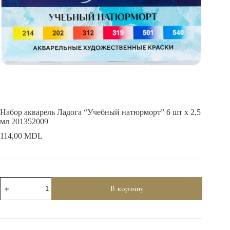
Набор акварель Ладога “Учебный натюрморт” 6 шт х 2,5
мл 201352009
114,00
MDL
Количество
В корзину
товара
Набор
акварель
Ладога
"Учебный