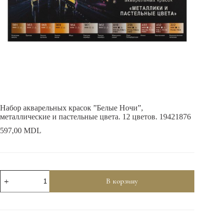
Набор акварельных красок ”Белые Ночи”,
металлические и пастельные цвета. 12 цветов. 19421876
597,00
MDL
Количество
В корзину
товара
Набор
акварельных
красок
''Белые