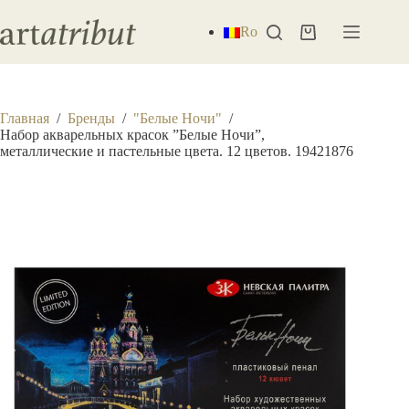
Перейти
к
Ro
Корзина
сути
Главная
/
Бренды
/
"Белые Ночи"
/
Набор акварельных красок ”Белые Ночи”,
металлические и пастельные цвета. 12 цветов. 19421876