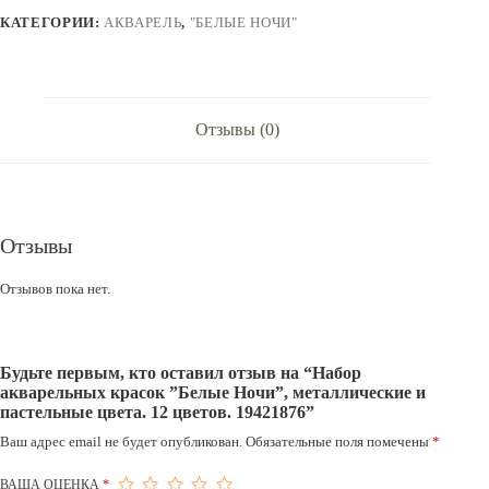
Ночи'',
КАТЕГОРИИ:
АКВАРЕЛЬ
,
"БЕЛЫЕ НОЧИ"
металлические
и
пастельные
цвета.
12
цветов.
Отзывы (0)
19421876
Отзывы
Отзывов пока нет.
Будьте первым, кто оставил отзыв на “Набор
акварельных красок ”Белые Ночи”, металлические и
пастельные цвета. 12 цветов. 19421876”
Ваш адрес email не будет опубликован.
Обязательные поля помечены
*
ВАША ОЦЕНКА
*