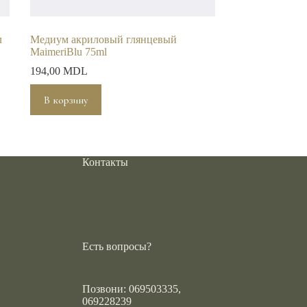
л
Медиум акриловый глянцевый
MaimeriBlu 75ml
194,00
MDL
В корзину
Контакты
Есть вопросы?
Позвони: 069503335,
069228239