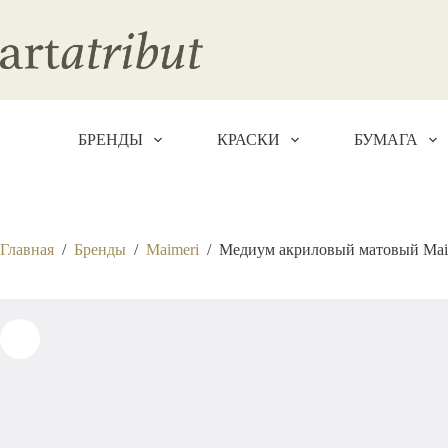
Перейти
к
сути
БРЕНДЫ
КРАСКИ
БУМАГА
Главная
/
Бренды
/
Maimeri
/
Медиум акриловый матовый Maim