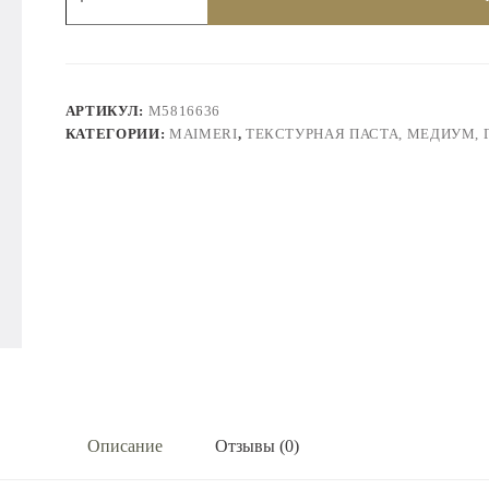
Медиум
акриловый
матовый
MaimeriBlu
75
ml
АРТИКУЛ:
M5816636
КАТЕГОРИИ:
MAIMERI
,
TЕКСТУРНАЯ ПАСТА, МЕДИУМ, 
Описание
Отзывы (0)