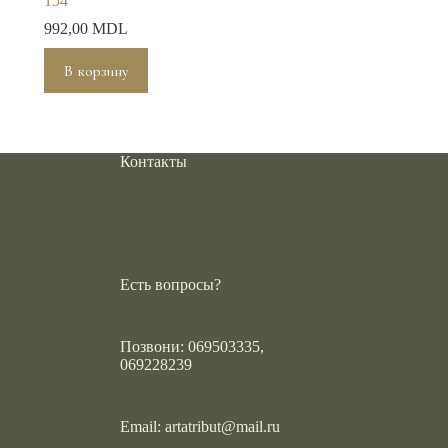
154
992,00
MDL
В корзину
Контакты
Есть вопросы?
Позвони: 069503335,
069228239
Email:
artatribut@mail.ru