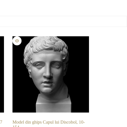
07
Model din ghips Capul lui Discobol, 10-