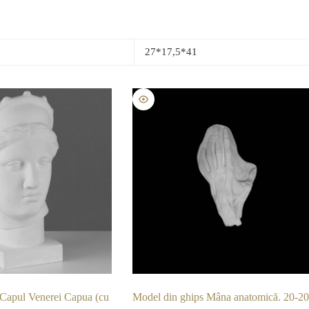
27*17,5*41
 Capul Venerei Capua (cu
Model din ghips Mâna anatomică. 20-2