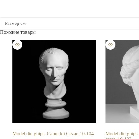
Pазмер см
Похожие товары
Model din ghips, Capul lui Cezar. 10-104
Model din ghips