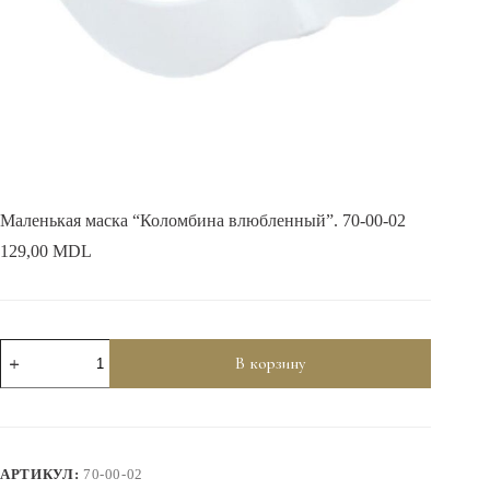
Маленькая маска “Коломбина влюбленный”. 70-00-02
129,00
MDL
Количество
В корзину
товара
Маленькая
маска
"Коломбина
влюбленный".
70-
АРТИКУЛ:
70-00-02
00-