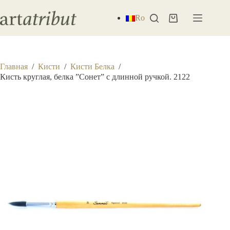
Перейти
к
Ro
Корзина
сути
Главная
/
Кисти
/
Кисти Белка
/
Кисть круглая, белка ”Сонет” с длинной ручкой. 2122