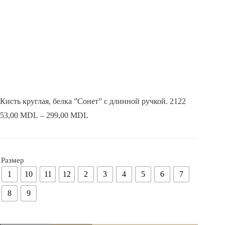
Кисть круглая, белка ”Сонет” с длинной ручкой. 2122
53,00
MDL
–
299,00
MDL
Размер
1
10
11
12
2
3
4
5
6
7
8
9