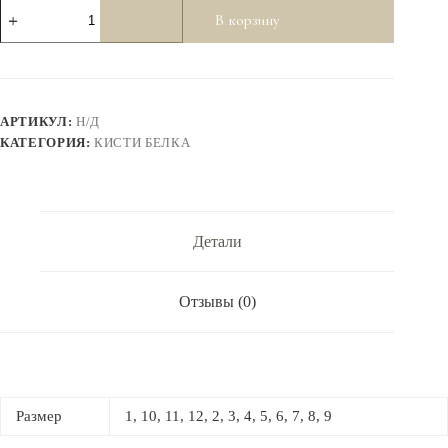
Количество
В корзину
товара
Кисть
круглая,
белка
''Сонет''
с
АРТИКУЛ:
Н/Д
длинной
ручкой.
КАТЕГОРИЯ:
КИСТИ БЕЛКА
2122
Детали
Отзывы (0)
Размер
1, 10, 11, 12, 2, 3, 4, 5, 6, 7, 8, 9