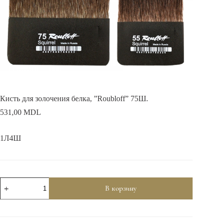
Кисть для золочения белка, ”Roubloff” 75Ш.
531,00
MDL
1Л4Ш
Количество
В корзину
товара
Кисть
для
золочения