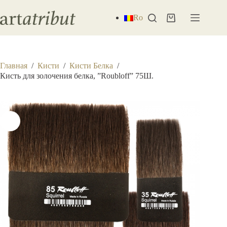
Перейти
к
Ro
Корзина
сути
Главная
/
Кисти
/
Кисти Белка
/
Кисть для золочения белка, ”Roubloff” 75Ш.