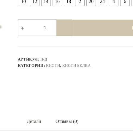
10
12
14
16
18
2
20
24
4
6
Количество
товара
Кисть
плоская,
белка
''Киров''
с
короткой
АРТИКУЛ:
Н/Д
ручкой.
КАТЕГОРИИ:
КИСТИ
,
КИСТИ БЕЛКА
Детали
Отзывы (0)