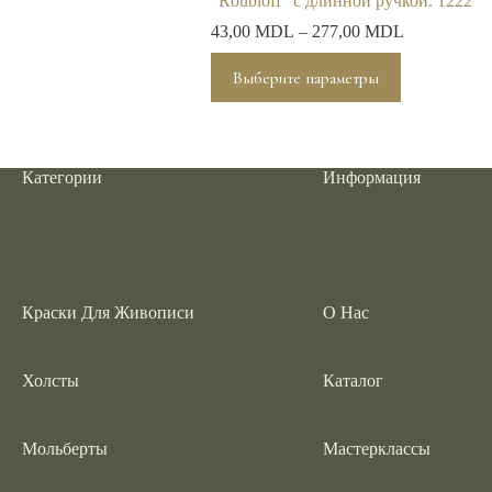
”Roubloff” с длинной ручкой. 1222
43,00
MDL
–
277,00
MDL
Этот
Выберите параметры
товар
имеет
несколько
вариаций.
Опции
Категории
Информация
можно
выбрать
на
странице
товара.
Краски Для Живописи
О Нас
Холсты
Каталог
Мольберты
Мастерклассы