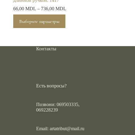
длинной ручкой. 1417
66,00
MDL
–
736,00
MDL
Этот
Выберите параметры
товар
имеет
несколько
вариаций.
Опции
Контакты
можно
выбрать
на
странице
товара.
Есть вопросы?
Позвони: 069503335,
069228239
Email:
artatribut@mail.ru