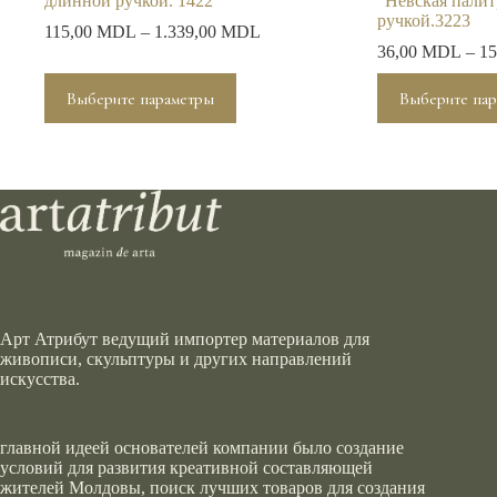
длинной ручкой. 1422
“Невская палит
ручкой.3223
115,00
MDL
–
1.339,00
MDL
36,00
MDL
–
15
Этот
Этот
Выберите параметры
Выберите па
товар
товар
имеет
имеет
несколько
несколько
вариаций.
вариаций.
Опции
Опции
можно
можно
выбрать
выбрать
на
на
странице
странице
товара.
товара.
Арт Атрибут ведущий импортер материалов для
живописи, скульптуры и других направлений
искусства.
главной идеей основателей компании было создание
условий для развития креативной составляющей
жителей Молдовы, поиск лучших товаров для создания