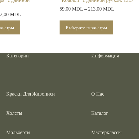
ра” с длинной
”Roubloff” с длинной ручкой. 1327
59,00
MDL
–
213,00
MDL
2,00
MDL
Этот
раметры
Выберите параметры
товар
имеет
несколько
вариаций.
Опции
Категории
Информация
можно
выбрать
на
странице
товара.
Краски Для Живописи
О Нас
Холсты
Каталог
Мольберты
Мастерклассы