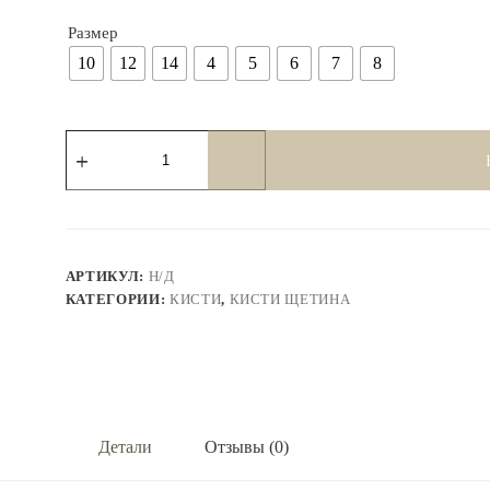
Размер
10
12
14
4
5
6
7
8
Количество
товара
Кисть
круглая
щетина,
''Roubloff''
с
длинной
АРТИКУЛ:
Н/Д
ручкой.
КАТЕГОРИИ:
КИСТИ
,
КИСТИ ЩЕТИНА
1612
Детали
Отзывы (0)