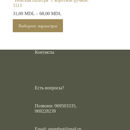
“Невская палитра” с короткой ручкой.
3113
31,00
MDL
–
68,00
MDL
Этот
Выберите параметры
товар
имеет
несколько
вариаций.
Опции
Контакты
можно
выбрать
на
странице
товара.
Есть вопросы?
Позвони: 069503335,
069228239
Email:
artatribut@mail.ru