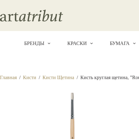
Перейти
к
сути
БРЕНДЫ
КРАСКИ
БУМАГА
Главная
/
Кисти
/
Кисти Щетина
/
Кисть круглая щетина, ”Rou