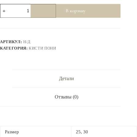
Количество
В корзину
товара
Кисти
Пони
флейц
Roubloff
АРТИКУЛ:
Н/Д
КАТЕГОРИЯ:
КИСТИ ПОНИ
Детали
Отзывы (0)
Размер
25, 30