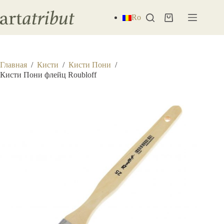
Перейти
к
Ro
Корзина
сути
Главная
/
Кисти
/
Кисти Пони
/
Кисти Пони флейц Roubloff