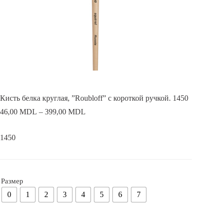
Кисть белка круглая, ”Roubloff” с короткой ручкой. 1450
46,00
MDL
–
399,00
MDL
1450
Размер
0
1
2
3
4
5
6
7