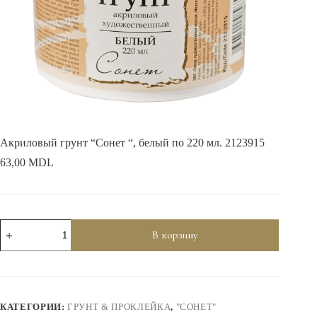
Акриловый грунт “Сонет “, белый по 220 мл. 2123915
63,00
MDL
Количество
В корзину
товара
Акриловый
грунт
"Сонет
",
белый
КАТЕГОРИИ:
ГРУНТ & ПРОКЛЕЙКА
,
"СОНЕТ"
по