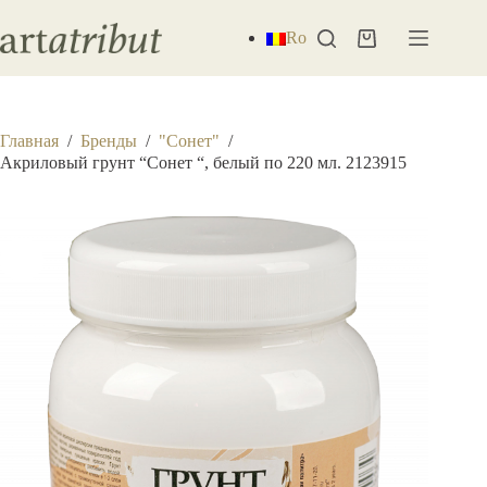
Перейти
к
Ro
Корзина
сути
Главная
/
Бренды
/
"Сонет"
/
Акриловый грунт “Сонет “, белый по 220 мл. 2123915