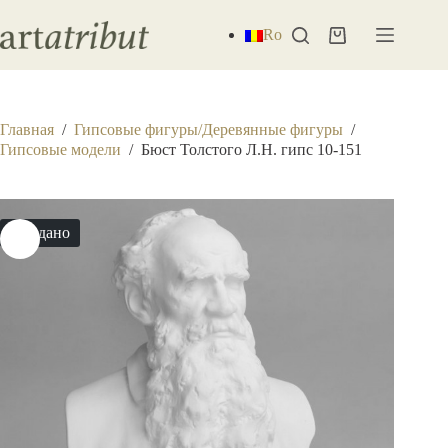
Перейти
к
Ro
Корзина
сути
Главная
/
Гипсовые фигуры/Деревянные фигуры
/
Гипсовые модели
/
Бюст Толстого Л.Н. гипс 10-151
Продано