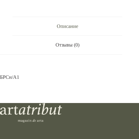
м2.
Описание
Отзывы (0)
БРСн/А1