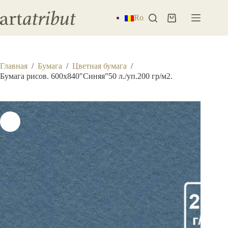
Перейти
к
Ro
Корзина
сути
Главная
/
Бумага
/
Цветная бумага
/
Бумага рисов. 600х840″Синяя”50 л./уп.200 гр/м2.