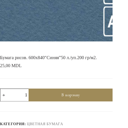
Бумага рисов. 600х840″Синяя”50 л./уп.200 гр/м2.
25,00
MDL
Количество
В корзину
товара
Бумага
рисов.
600х840"Синяя"50
л./
уп.200
КАТЕГОРИЯ:
ЦВЕТНАЯ БУМАГА
гр/