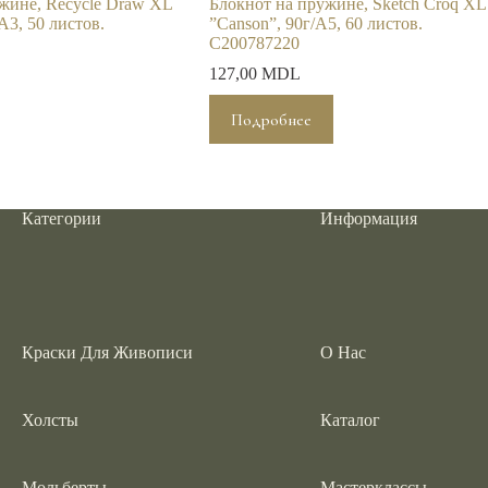
жине, Recycle Draw XL
Блокнот на пружине, Sketch Croq XL
A3, 50 листов.
”Canson”, 90г/A5, 60 листов.
C200787220
127,00
MDL
Подробнее
Категории
Информация
Краски Для Живописи
О Нас
Холсты
Каталог
Мольберты
Мастерклассы