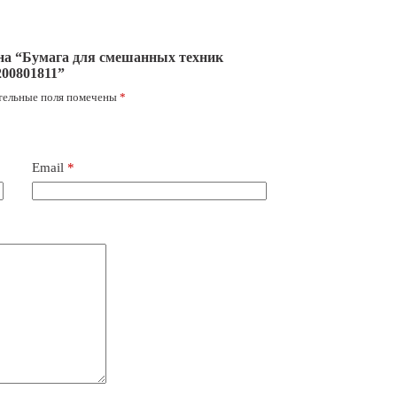
 на “Бумага для смешанных техник
200801811”
тельные поля помечены
*
Email
*