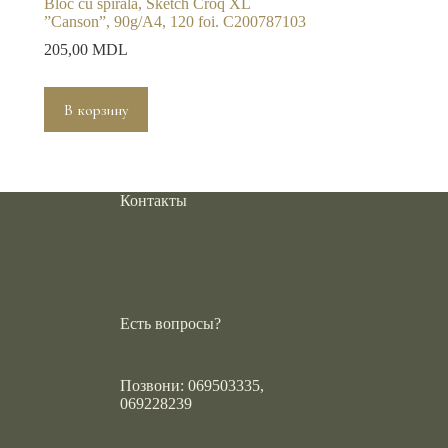
Bloc cu spirală, Sketch Croq XL
”Canson”, 90g/A4, 120 foi. C200787103
205,00
MDL
В корзину
Контакты
Есть вопросы?
Позвони: 069503335,
069228239