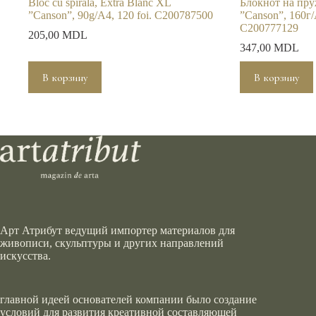
Bloc cu spirală, Extra Blanc XL
Блокнот на пру
”Canson”, 90g/A4, 120 foi. C200787500
”Canson”, 160г/
C200777129
205,00
MDL
347,00
MDL
В корзину
В корзину
Арт Атрибут ведущий импортер материалов для
живописи, скульптуры и других направлений
искусства.
главной идеей основателей компании было создание
условий для развития креативной составляющей