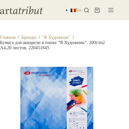
Перейти
к
Ro
Корзина
сути
Главная
/
Бренды
/
''Я Художник''
/
Бумага для акварели в папке ”Я Художник”. 200г/m2
A4,20 листов. 220451845