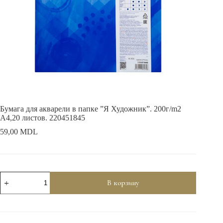
Бумага для акварели в папке ”Я Художник”. 200г/m2
A4,20 листов. 220451845
59,00
MDL
Количество
В корзину
товара
Бумага
для
акварели
в