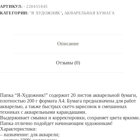
папке
АРТИКУЛ:
- 220451845
''Я
Художник''.
КАТЕГОРИИ:
''Я ХУДОЖНИК''
,
АКВАРЕЛЬНАЯ БУМАГА
200г/m2
A4,20
листов.
220451845
Описание
Отзывы (0)
Папка “Я-Художник!” содержит 20 листов акварельной бумаги,
плотностью 200 г формата А4. Бумага предназначена для работ
акварелью, а также быстрых скетч-зарисовок в смешанных
техниках с акварельными карандашами.
Выдерживает смывки и корректировки, сохраняет цвета яркими.
Папка отлично подойдет начинающим художникам!
Характеристики:
– назначение: для акварели;