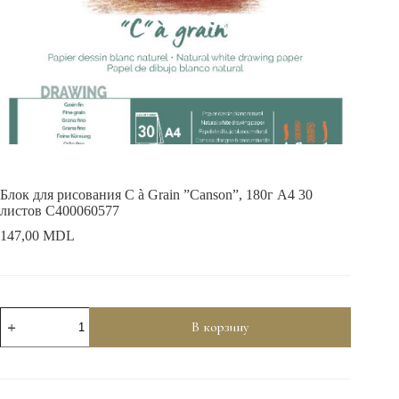
Блок для рисования C à Grain ”Canson”, 180г A4 30
листов C400060577
147,00
MDL
Количество
В корзину
товара
Блок
для
рисования
C