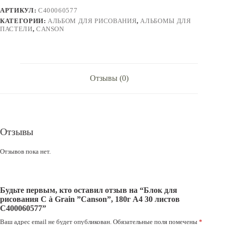
à
АРТИКУЛ:
C400060577
Grain
''Canson'',
КАТЕГОРИИ:
АЛЬБОМ ДЛЯ РИСОВАНИЯ
,
АЛЬБОМЫ ДЛЯ
180г
ПАСТЕЛИ
,
CANSON
A4
30
листов
C400060577
Отзывы (0)
Отзывы
Отзывов пока нет.
Будьте первым, кто оставил отзыв на “Блок для
рисования C à Grain ”Canson”, 180г A4 30 листов
C400060577”
Ваш адрес email не будет опубликован.
Обязательные поля помечены
*