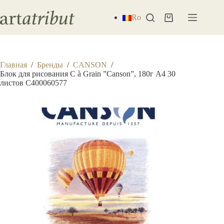
Перейти
к
Ro
Корзина
сути
Главная
/
Бренды
/
CANSON
/
Блок для рисования C à Grain ”Canson”, 180г A4 30
листов C400060577