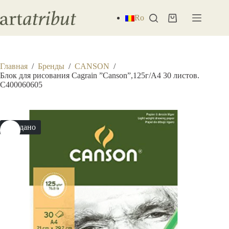
Перейти
к
Ro
Корзина
сути
Главная
/
Бренды
/
CANSON
/
Блок для рисования Cagrain ”Canson”,125г/A4 30 листов.
C400060605
Продано