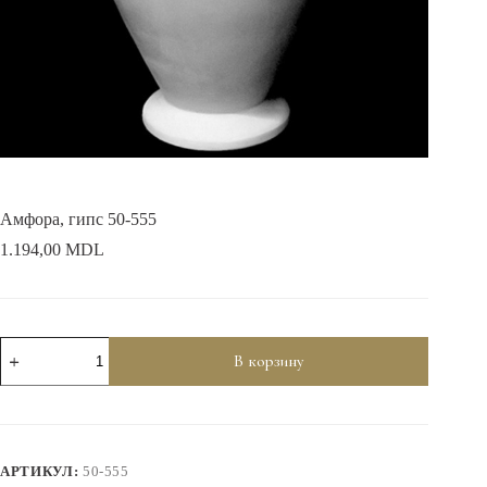
Амфора, гипс 50-555
1.194,00
MDL
Количество
В корзину
товара
Амфора,
гипс
50-
555
АРТИКУЛ:
50-555