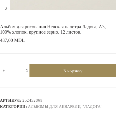
Альбом для рисования Невская палитра Ладога, А3,
100% хлопок, крупное зерно, 12 листов.
487,00
MDL
Количество
В корзину
товара
Альбом
для
рисования
Невская
палитра
АРТИКУЛ:
252452369
Ладога,
А3,
КАТЕГОРИИ:
АЛЬБОМЫ ДЛЯ АКВАРЕЛИ
,
"ЛАДОГА"
100%
хлопок,
крупное
зерно,
12