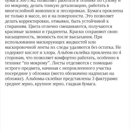
бумага 300 г/м2 позволяет работать в технике по сухому и
по мокрому, делать тонкую детализацию, работать в
многослойной живописи и лессировках. Бумага проклеена
не только в массе, но и на поверхности. Это позволяет
делать корректировки, отмывки, быть устойчивой к
стираниям. Цвета отлично смешиваются, получаются
красивые заливки и градиенты. Краски сохраняют свою
насыщенность, звонкость после высыхания. При
использовании маскирующих жидкостей или
маскировочной ленты их следы удаляются без остатка. Не
содержит кислот и хлора. Альбом-склейка проклеена по 4
сторонам, что позволяет комфортно работать, особенно в
технике “по мокрому”. Листы отделяются с помощью
острого предмета, начиная с непроклеенного участка
посередине у обложки (место обозначено надписью на
обложке). Альбомы-склейки представлены 3 фактурами:
среднее зерно, крупное зерно, гладкая бумага.