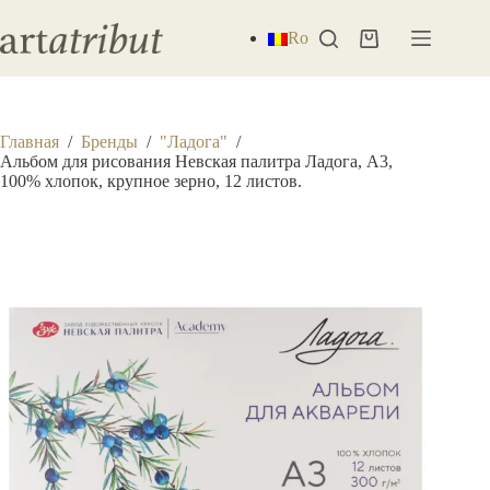
Перейти
к
Ro
Корзина
сути
Главная
/
Бренды
/
"Ладога"
/
Альбом для рисования Невская палитра Ладога, А3,
100% хлопок, крупное зерно, 12 листов.