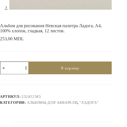
Альбом для рисования Невская палитра Ладога, А4,
100% хлопок, гладкая, 12 листов.
253,00
MDL
Количество
В корзину
товара
Альбом
для
рисования
Невская
палитра
АРТИКУЛ:
252452365
Ладога,
А4,
КАТЕГОРИИ:
АЛЬБОМЫ ДЛЯ АКВАРЕЛИ
,
"ЛАДОГА"
100%
хлопок,
гладкая,
12
листов.