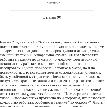
Описание
Отзывы (0)
Бумага “Ладога” из 100% хлопка натурального белого цвета
прекрасного качества идеально подходит для акварели, а также
акварельных карандашей и маркеров, гуаши и акрила, туши,
смешанных техник. Акварельная бумага 300 г/м2 позволяет
работать в технике по сухому и по мокрому, делать тонкую
детализацию, работать в многослойной живописи и
лессировках. Бумага проклеена не только в массе, но и на
поверхности. Это позволяет делать корректировки, отмывки,
быть устойчивой к стираниям. Цвета отлично смешиваются,
получаются красивые заливки и градиенты. Краски сохраняют
свою насыщенность, звонкость после высыхания. При
использовании маскирующих жидкостей или маскировочной
ленты их следы удаляются без остатка. Не содержит кислот и
хлора. Альбом-склейка проклеена по 4 сторонам, что позволяет
комфортно работать, особенно в технике “по мокрому”. Листы
отделяются с помощью острого предмета, начиная с