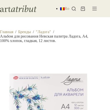
Перейти
к
Ro
Корзина
сути
Главная
/
Бренды
/
"Ладога"
/
Альбом для рисования Невская палитра Ладога, А4,
100% хлопок, гладкая, 12 листов.