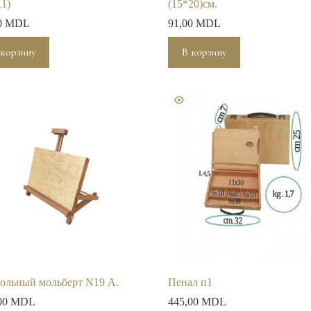
11)
(15*20)см.
0
MDL
91,00
MDL
 корзину
В корзину
ольный мольберт N19 А.
Пенал п1
00
MDL
445,00
MDL