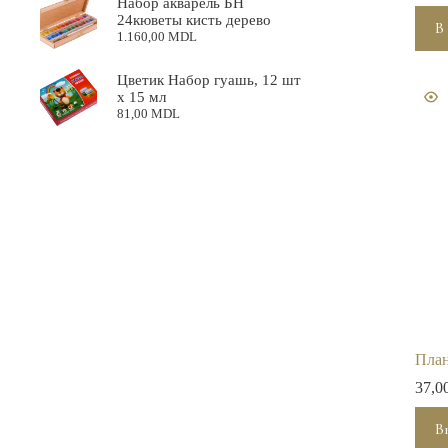
Набор акварель БН
24кюветы кисть дерево
В
1.160,00
MDL
Цветик Набор гуашь, 12 шт
х 15 мл
81,00
MDL
План
37,0
Этот
В
това