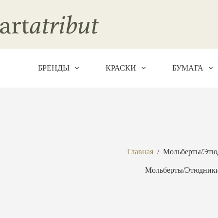
Перейти
к
сути
БРЕНДЫ
КРАСКИ
БУМАГА
Главная
/
Мольберты/Этю
Мольберты/Этюдник