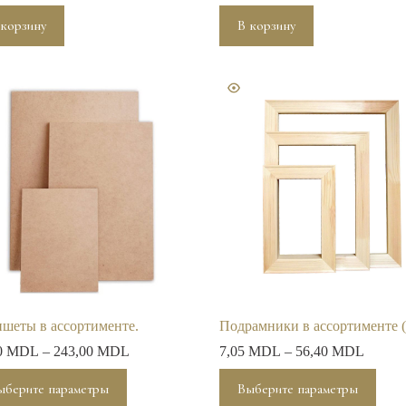
 корзину
В корзину
шеты в ассортименте.
Подрамники в ассортименте (
0
MDL
–
243,00
MDL
7,05
MDL
–
56,40
MDL
Этот
ыберите параметры
Выберите параметры
р
товар