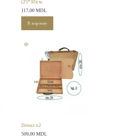
(25*30)см.
117,00
MDL
В корзину
Пенал п2
509,00
MDL