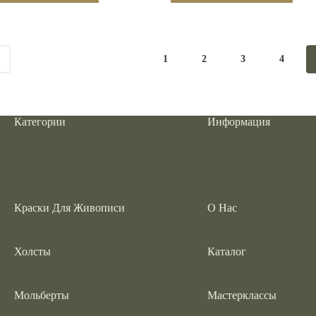
т
имеет
олько
несколько
аций.
вариаций.
ии
Опции
но
можно
1
2
3
4
ать
выбрать
на
нице
странице
ра.
товара.
Категории
Информация
Краски Для Живописи
О Нас
Холсты
Каталог
Мольберты
Мастерклассы