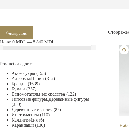
Минимальная
Максимальная
Отображен
Фильтрация
цена
цена
Цена:
0 MDL
—
8.840 MDL
Product categories
Аксессуары
(153)
Альбомы/Папки
(312)
Бренды
(1639)
Бумага
(237)
Вспомогательные средства
(122)
Гипсовые фигуры/Деревянные фигуры
(350)
Деревянные изделия
(82)
Инструменты
(110)
Каллиграфия
(6)
Карандаши
(130)
Набо