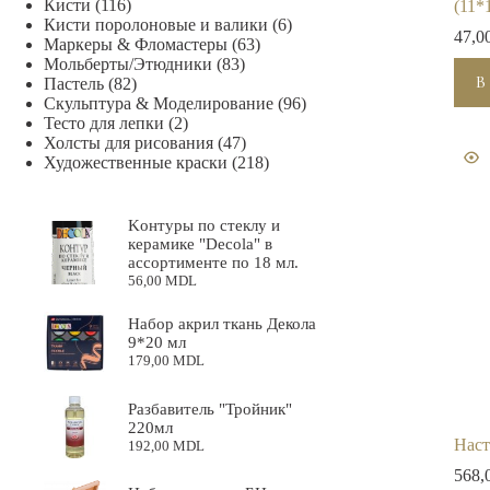
Кисти
(116)
(11*
Кисти поролоновые и валики
(6)
47,0
Маркеры & Фломастеры
(63)
Мольберты/Этюдники
(83)
В
Пастель
(82)
Скульптура & Mоделирование
(96)
Тесто для лепки
(2)
Холсты для рисования
(47)
Художественные краски
(218)
Kонтуры по стеклу и
керамике "Decola" в
ассортименте по 18 мл.
56,00
MDL
Набор акрил ткань Декола
9*20 мл
179,00
MDL
Разбавитель "Тройник"
220мл
Наст
192,00
MDL
568,