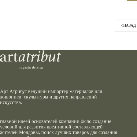
имее
неск
вари
Опц
мож
НАЗАД
выбр
на
стра
това
Арт Атрибут ведущий импортер материалов для
живописи, скульптуры и других направлений
искусства.
главной идеей основателей компании было создание
условий для развития креативной составляющей
жителей Молдовы, поиск лучших товаров для создания