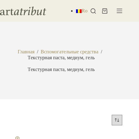
Перейти
к
Ro
Корзина
сути
Главная
/
Вспомогательные средства
/
Tекстурная паста, медиум, гель
Tекстурная паста, медиум, гель